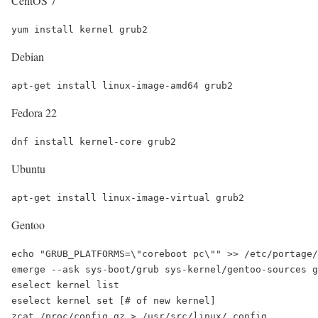
CentOS 7
Debian
Fedora 22
Ubuntu
Gentoo
echo "GRUB_PLATFORMS=\"coreboot pc\"" >> /etc/portage/
emerge --ask sys-boot/grub sys-kernel/gentoo-sources g
eselect kernel list

eselect kernel set [# of new kernel]

zcat /proc/config.gz > /usr/src/linux/.config
