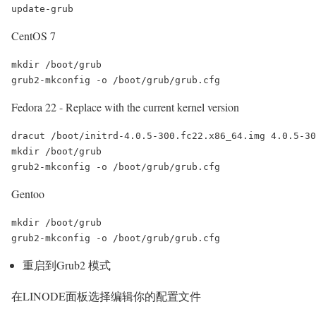
CentOS 7
mkdir /boot/grub

Fedora 22 - Replace with the current kernel version
dracut /boot/initrd-4.0.5-300.fc22.x86_64.img 4.0.5-30
mkdir /boot/grub

Gentoo
mkdir /boot/grub

重启到Grub2 模式
在LINODE面板选择编辑你的配置文件