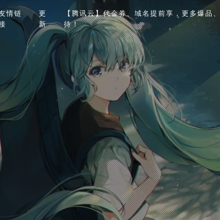
友情链
更
【腾讯云】代金券、域名提前享，更多爆品、
接
新
待！