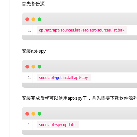
首先备份源
cp 
/
etc
/
apt
/
sources
.
list 
/
etc
/
apt
/
sources
.
list
.
bak
安装apt-spy
sudo apt
-
get
 install apt
-
spy 
安装完成后就可以使用apt-spy了，首先需要下载软件源列表
sudo apt
-
spy update 