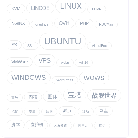
LINUX
LINODE
KVM
LNMP
OVH
NGINX
PHP
onedrive
RDCMan
UBUNTU
SS
SSL
VirtualBox
VPS
VMWare
webp
win10
WINDOWS
WOWS
WordPress
宝塔
战舰世界
图床
内核
事故
独服
网盘
挖矿
流量
漏洞
移动
脚本
虚拟机
远程桌面
阿里云
驱动