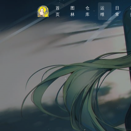
首
图
仓
运
日
页
林
库
维
常