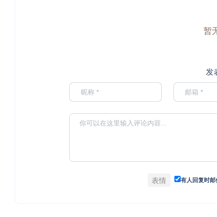
暂
发
表情
有人回复时邮