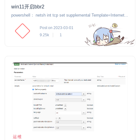
win11开启bbr2
powershell： netsh int tcp set supplemental Template=Internet...
Post on 2023-03-01
9.25k
1
运维