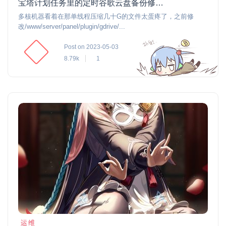
宝塔计划任务里的定时谷歌云盘备份修改为多线程压缩（20230930）
多核机器看着在那单线程压缩几十G的文件太蛋疼了，之前修
改/www/server/panel/plugin/gdrive/...
Post on 2023-05-03
8.79k
1
运维