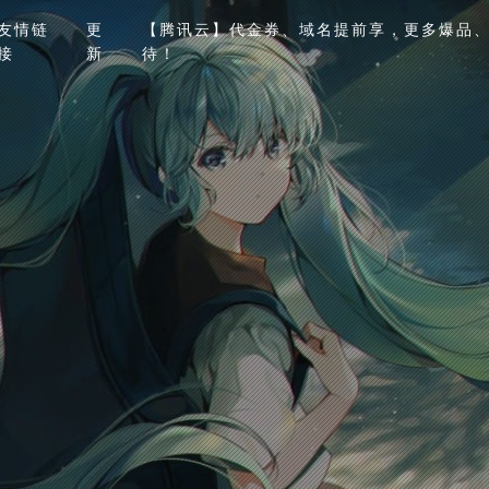
友情链
更
【腾讯云】代金券、域名提前享，更多爆品、
接
新
待！