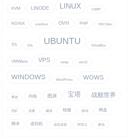
LINUX
LINODE
KVM
LNMP
OVH
NGINX
PHP
onedrive
RDCMan
UBUNTU
SS
SSL
VirtualBox
VPS
VMWare
webp
win10
WINDOWS
WOWS
WordPress
宝塔
战舰世界
图床
内核
事故
独服
网盘
挖矿
流量
漏洞
移动
脚本
虚拟机
远程桌面
阿里云
驱动