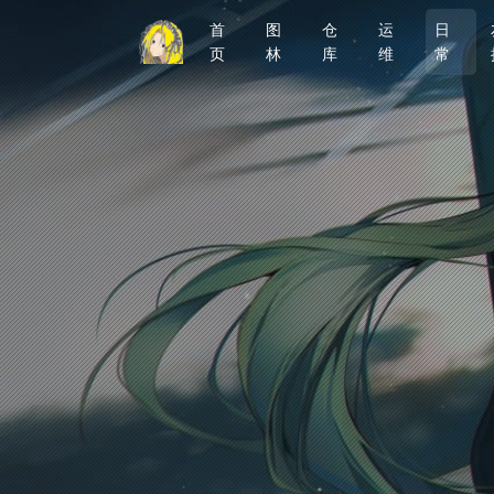
首
图
仓
运
日
页
林
库
维
常