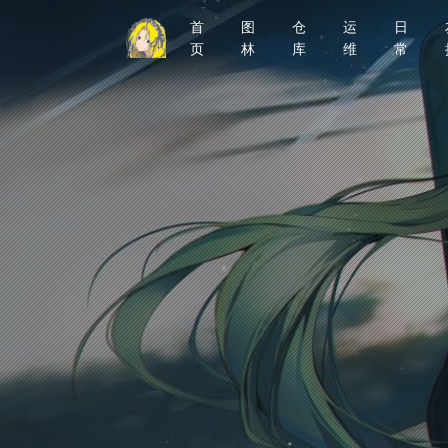
首
图
仓
运
日
页
林
库
维
常