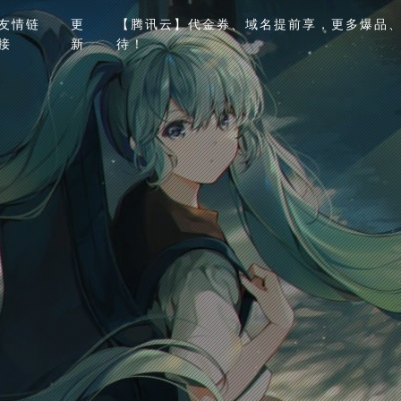
友情链
更
【腾讯云】代金券、域名提前享，更多爆品、
接
新
待！