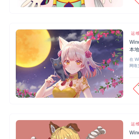
运
Win
本
在 Wi
网络文
运
Wi