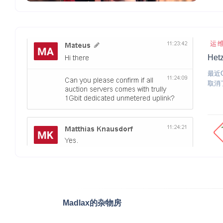
运
He
最近
取消
Madlax的杂物房