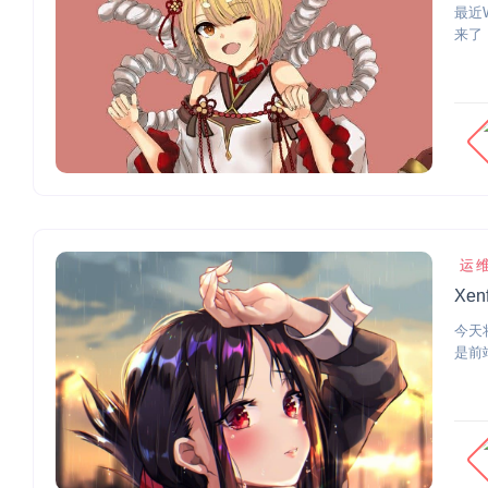
最近
来了
运
Xe
今天
是前端