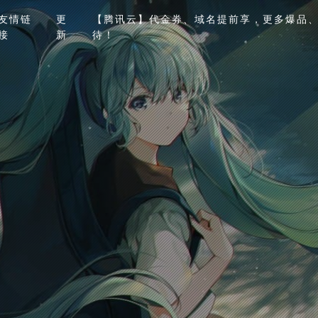
友情链
更
【腾讯云】代金券、域名提前享，更多爆品、
接
新
待！