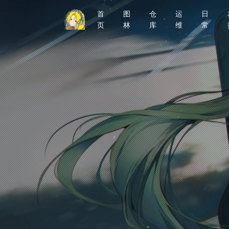
首
图
仓
运
日
页
林
库
维
常