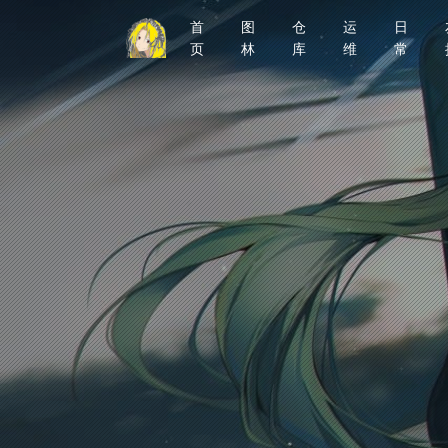
首
图
仓
运
日
页
林
库
维
常