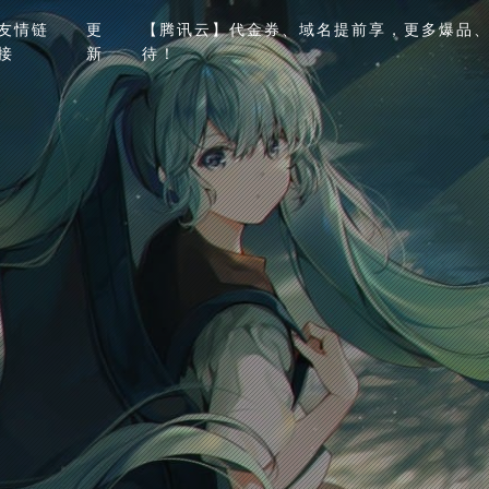
友情链
更
【腾讯云】代金券、域名提前享，更多爆品、
接
新
待！