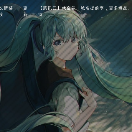
友情链
更
【腾讯云】代金券、域名提前享，更多爆品、
接
新
待！