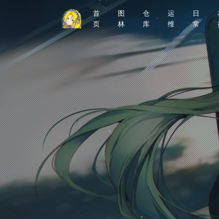
首
图
仓
运
日
页
林
库
维
常