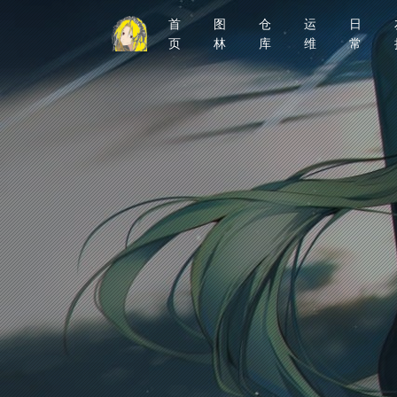
首
图
仓
运
日
页
林
库
维
常