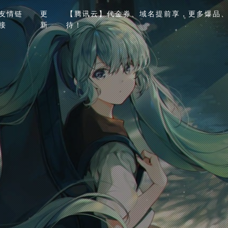
友情链
更
【腾讯云】代金券、域名提前享，更多爆品、
接
新
待！