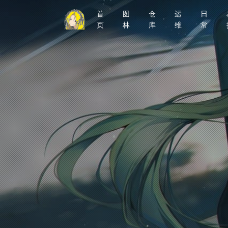
首
图
仓
运
日
页
林
库
维
常