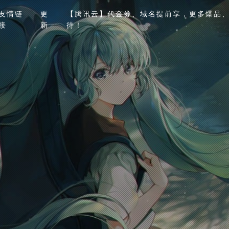
友情链
更
【腾讯云】代金券、域名提前享，更多爆品、
接
新
待！