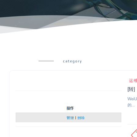
category
运
[转]
WeiU
的...