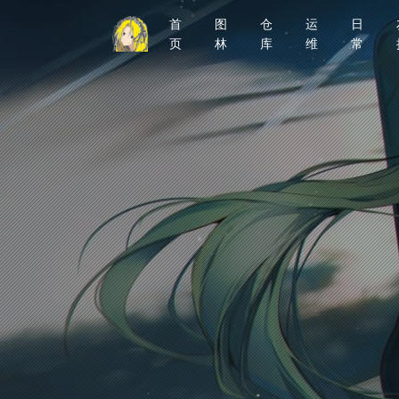
首
图
仓
运
日
页
林
库
维
常