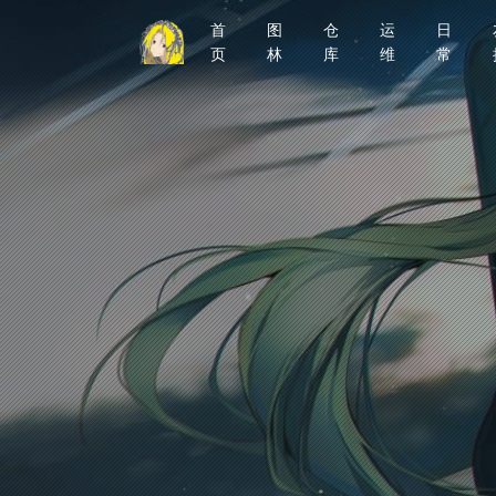
首
图
仓
运
日
页
林
库
维
常