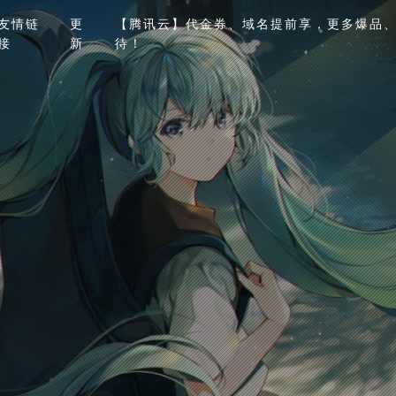
友情链
更
【腾讯云】代金券、域名提前享，更多爆品、
接
新
待！