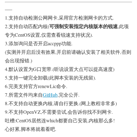
—–
1.支持自动检测公网网卡,采用官方检测网卡的方式.
可强制安装指定内核版本的锐速
2.支持自动匹配内核(
,此项
专为CentOS设置,仅需查看锐速支持状况).
3.添加询问是否开启accppp功能.
(实测并开启后没有效果,开启前请确认安装了相关软件,否则
会出现报错.)
4.默认设置为G口宽带.(听说设置大点可以提高速度)
5.支持一键完全卸载(此脚本安装的无残留).
6.完美支持官方renewLic命令.
7.所需文件均来自
GitHub
,完全公开.
8.不支持自动更换内核,请自行更换.(网上教程非常多)
9.不支持OpenVZ,不需要尝试,会告诉你找不到网卡.
吐槽:CentOS居然连which都要自己安装,内核那么多!
心好累.脚本将就着看吧.