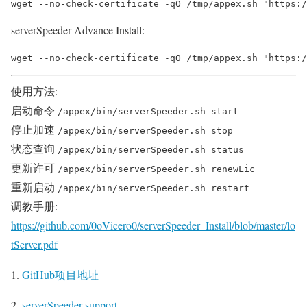
serverSpeeder Advance Install:
使用方法:
启动命令
/appex/bin/serverSpeeder.sh start
停止加速
/appex/bin/serverSpeeder.sh stop
状态查询
/appex/bin/serverSpeeder.sh status
更新许可
/appex/bin/serverSpeeder.sh renewLic
重新启动
/appex/bin/serverSpeeder.sh restart
调教手册:
https://github.com/0oVicero0/serverSpeeder_Install/blob/master/lo
tServer.pdf
GitHub项目地址
serverSpeeder support