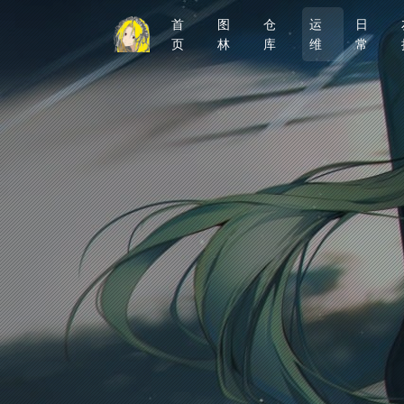
首
图
仓
运
日
页
林
库
维
常