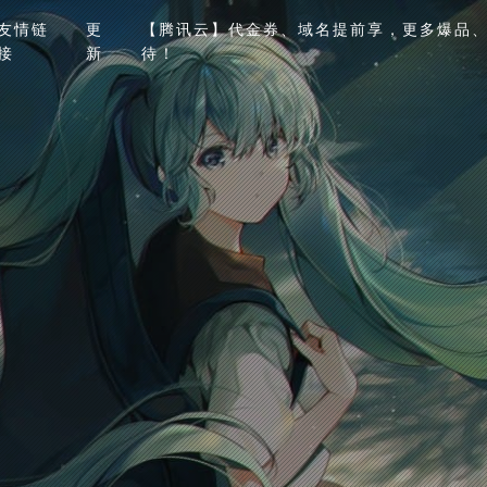
友情链
更
【腾讯云】代金券、域名提前享，更多爆品、
接
新
待！