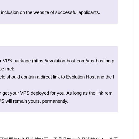
r inclusion on the website of successful applicants.
oper VPS package (https://evolution-host.com/vps-hosting.p
be met:
cle should contain a direct link to Evolution Host and the l
n get your VPS deployed for you. As long as the link rem
S will remain yours, permanently.