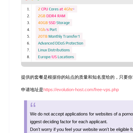
2
 CPU 
Cores
 at 
4Ghz
+
2GB
 DDR4 RAM
40GB
 SSD 
Storage
1Gb
/
s 
Port
20TB
Monthly
Transfer1
Advanced
DDoS
Protection
Linux
Distributions
Europe
/
US 
Locations
提供的套餐是根据你的站点的质量和知名度给的，只要你
申请地址是
https://evolution-host.com/free-vps.php
We do not accept applications for websites of a pornog
iggest deciding factor for each applicant.
Don't worry if you feel your website won't be eligible