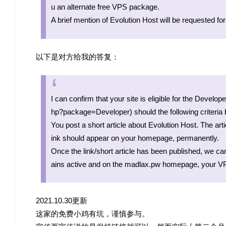
u an alternate free VPS package.
A brief mention of Evolution Host will be requested fo
以下是对方给我的答复：
I can confirm that your site is eligible for the Devel
hp?package=Developer) should the following criteria 
You post a short article about Evolution Host. The arti
ink should appear on your homepage, permanently.
Once the link/short article has been published, we ca
ains active and on the madlax.pw homepage, your VP
2021.10.30更新
这家的免费小鸡有坑，谨慎参与。