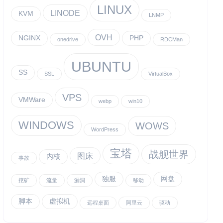
LINUX
LINODE
KVM
LNMP
OVH
NGINX
PHP
onedrive
RDCMan
UBUNTU
SS
SSL
VirtualBox
VPS
VMWare
webp
win10
WINDOWS
WOWS
WordPress
宝塔
战舰世界
图床
内核
事故
独服
网盘
挖矿
流量
漏洞
移动
脚本
虚拟机
远程桌面
阿里云
驱动