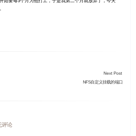
开始要每3个月为他打工，于是我第二个月就放弃了，今天
。
Next Post
NFS自定义挂载的端口
无评论