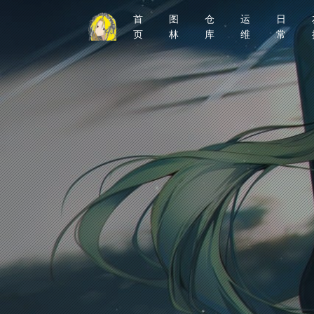
首
图
仓
运
日
页
林
库
维
常