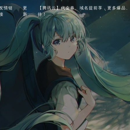
友情链
更
【腾讯云】代金券、域名提前享，更多爆品、
接
新
待！