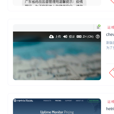
运
ch
新版
为了
运
het