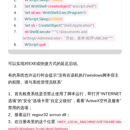
Set
WshShell
=
createobject
(
"wscript.shell"
)
Set
 oExec
=
WshShell
.
Exec
(
Program1
)
WScript
.
Sleep
(
25000
)
Set
 sh 
=
CreateObject
(
"Shell.Application"
)
sh
.
ShellExecute
"""C:\Documents and 
Settings\Administrator\「开始」菜单\程序\ABC.lnk"""
WScript
.
quit 
可以实现对EXE或快捷方式的延迟启动。
有的系统也许运行时会提示“没有在该机执行windows脚本宿主
的权限。请与系统管理员联系”
1、首先检查系统是否禁止使用了脚本运行，即打开“INTERNET
选项”的“安全”选项卡里“自定义级别”，看看“ActiveX空件及服务”
禁用的选项；
2、接着运行 regsvr32 scrrun.dll；
3、在注册表里的这个位置
HKEY_LOCAL_MACHINE\SOFTWARE\Mic
rosoft\Windows Script Host\Settings